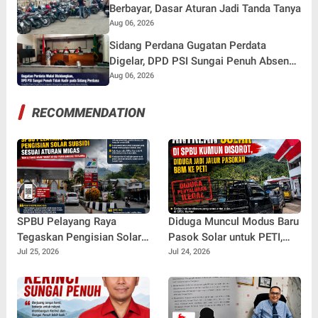
Berbayar, Dasar Aturan Jadi Tanda Tanya
Aug 06, 2026
Sidang Perdana Gugatan Perdata
Digelar, DPD PSI Sungai Penuh Absen
Tanpa Keterangan
Aug 06, 2026
RECOMMENDATION
SPBU Pelayang Raya
Diduga Muncul Modus Baru
Tegaskan Pengisian Solar
Pasok Solar untuk PETI,
Subsidi Kendaraan Truck
Antrean Kendaraan di SPBU
Jul 25, 2026
Jul 24, 2026
Berdasarkan Barcode
Kumun Jadi Sorotan
Pertamina