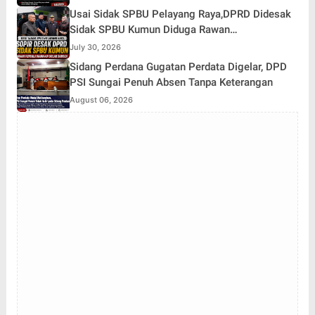
Usai Sidak SPBU Pelayang Raya,DPRD Didesak
Sidak SPBU Kumun Diduga Rawan
Penyalahgunaan Solar Subsidi
July 30, 2026
Sidang Perdana Gugatan Perdata Digelar, DPD
PSI Sungai Penuh Absen Tanpa Keterangan
August 06, 2026