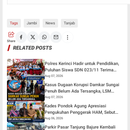
Tags
Jambi
News
Tanjab
Share
RELATED POSTS
Polres Kerinci Hadir untuk Pendidikan,
Puluhan Siswa SDN 023/11 Terima
Bantuan Sepatu
Aug 07, 2026
Kasus Dugaan Korupsi Damkar Sungai
Penuh Belum Ada Tersangka, LSM
Petisi Sakti Siap Kembali Aksi Di Kejati
Aug 07, 2026
Jambi
Kades Pondok Agung Apresiasi
Pengukuhan Penggerak HAM, Sebut
Jadi Nilai Tambah bagi Desa
Aug 06, 2026
Parkir Pasar Tanjung Bajure Kembali