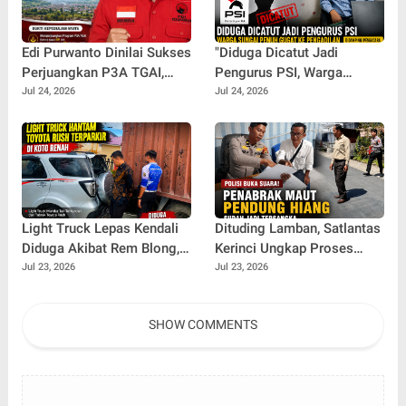
Edi Purwanto Dinilai Sukses
"Diduga Dicatut Jadi
Perjuangkan P3A TGAI,
Pengurus PSI, Warga
Kerinci dan Sungai Penuh
Sungai Penuh Gugat ke
Jul 24, 2026
Jul 24, 2026
Raih Alokasi Terbesar di
Pengadilan Usai Gagal
Jambi
Lolos Seleksi BAZNAS"
Light Truck Lepas Kendali
Dituding Lamban, Satlantas
Diduga Akibat Rem Blong,
Kerinci Ungkap Proses
Toyota Rush Ringsek di
Kasus Kecelakaan Maut
Jul 23, 2026
Jul 23, 2026
Koto Renah
Pendung Hiang
SHOW COMMENTS