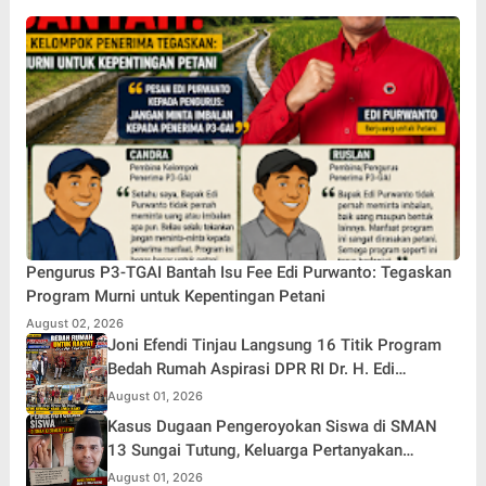
Pengurus P3-TGAI Bantah Isu Fee Edi Purwanto: Tegaskan
Program Murni untuk Kepentingan Petani
August 02, 2026
Joni Efendi Tinjau Langsung 16 Titik Program
Bedah Rumah Aspirasi DPR RI Dr. H. Edi
Purwanto di Kecamatan Gunung Kerinci
August 01, 2026
Kasus Dugaan Pengeroyokan Siswa di SMAN
13 Sungai Tutung, Keluarga Pertanyakan
Tanggung Jawab Kepsek
August 01, 2026