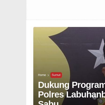
Home
Sumut
Dukung Program 
Polres Labuhan
Sabu