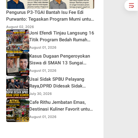
Pengurus P3-TGAI Bantah Isu Fee Edi
Purwanto: Tegaskan Program Murni untuk
Kepentingan Petani
August 02, 2026
Joni Efendi Tinjau Langsung 16
Titik Program Bedah Rumah
Aspirasi DPR RI Dr. H. Edi
August 01, 2026
Purwanto di Kecamatan
Kasus Dugaan Pengeroyokan
Gunung Kerinci
Siswa di SMAN 13 Sungai
Tutung, Keluarga Pertanyakan
August 01, 2026
Tanggung Jawab Kepsek
Usai Sidak SPBU Pelayang
Raya,DPRD Didesak Sidak
SPBU Kumun Diduga Rawan
July 30, 2026
Penyalahgunaan Solar Subsidi
Cafe Rithu Jembatan Emas,
Destinasi Kuliner Favorit untuk
Nongkrong, Arisan, Rapat, dan
August 01, 2026
Karaoke di Desa Pelayang