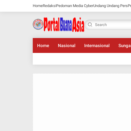
Home
Redaksi
Pedoman Media Cyber
Undang Undang Pers
P
Home
Nasional
Internasional
Sunga