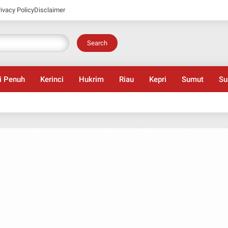
rivacy Policy
Disclaimer
Search
i Penuh
Kerinci
Hukrim
Riau
Kepri
Sumut
Su