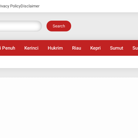
rivacy Policy
Disclaimer
Search
i Penuh
Kerinci
Hukrim
Riau
Kepri
Sumut
Su