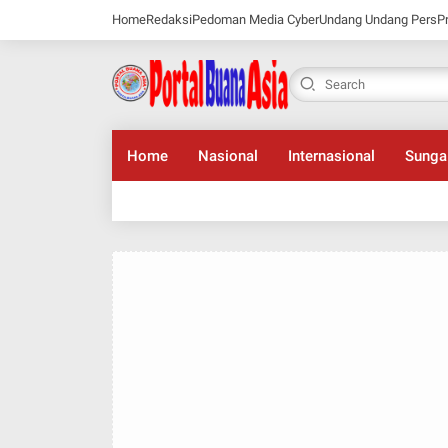
Home
Redaksi
Pedoman Media Cyber
Undang Undang Pers
P
Home
Nasional
Internasional
Sunga