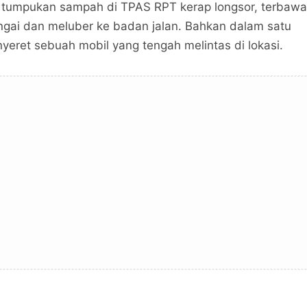
a, tumpukan sampah di TPAS RPT kerap longsor, terbawa
ngai dan meluber ke badan jalan. Bahkan dalam satu
yeret sebuah mobil yang tengah melintas di lokasi.
Buntu Negosiasi TPAS RPT, Warga Sungai Ning
Buntu Negosiasi TPAS RPT, Warga Sungai Ning
Tolak Permintaan Pemkot
Tolak Permintaan Pemkot
PORTAL BUANA ASIA
PORTAL BUANA ASIA
Share to other media
Share to other media