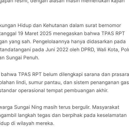
apan resmi, dengan alasan masih memerlukan kajian
gkungan Hidup dan Kehutanan dalam surat bernomor
rtanggal 19 Maret 2025 menegaskan bahwa TPAS RPT
gan yang sah. Pengelolaannya hanya didasarkan pada
andatangani pada Juni 2022 oleh DPRD, Wali Kota, Pol
an Sungai Penuh.
 bahwa TPAS RPT belum dilengkapi sarana dan prasar
golahan lindi, sumur pantau, dan sistem penanganan gas
tandar operasional tempat pembuangan akhir.
arga Sungai Ning masih terus bergulir. Masyarakat
gambil langkah tegas dan berpihak pada keselamatan
idup di wilayah mereka.