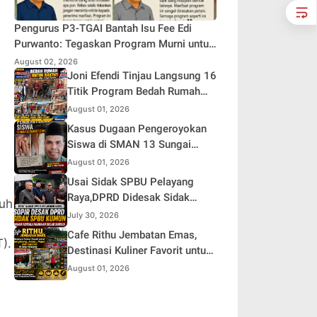
Pengurus P3-TGAI Bantah Isu Fee Edi
Purwanto: Tegaskan Program Murni untuk
Kepentingan Petani
August 02, 2026
Joni Efendi Tinjau Langsung 16
Titik Program Bedah Rumah
Aspirasi DPR RI Dr. H. Edi
August 01, 2026
Purwanto di Kecamatan
Kasus Dugaan Pengeroyokan
Gunung Kerinci
Siswa di SMAN 13 Sungai
Tutung, Keluarga Pertanyakan
August 01, 2026
Tanggung Jawab Kepsek
Usai Sidak SPBU Pelayang
Raya,DPRD Didesak Sidak
nuh
SPBU Kumun Diduga Rawan
July 30, 2026
Penyalahgunaan Solar Subsidi
Cafe Rithu Jembatan Emas,
).
Destinasi Kuliner Favorit untuk
Nongkrong, Arisan, Rapat, dan
August 01, 2026
Karaoke di Desa Pelayang