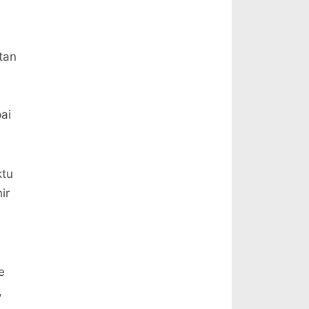
tan
ai
ktu
ir
e
,