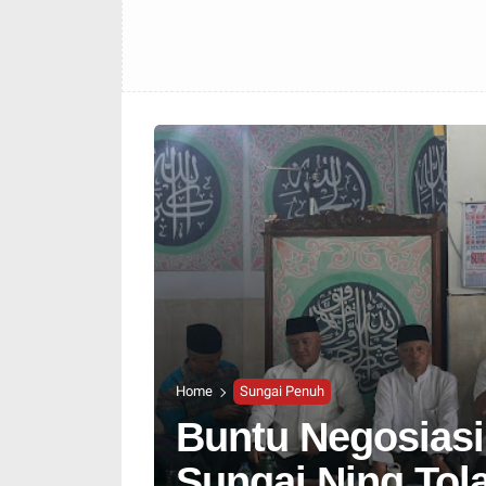
Home
Sungai Penuh
Buntu Negosias
Sungai Ning Tol