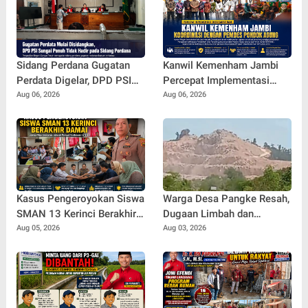
Sidang Perdana Gugatan
Kanwil Kemenham Jambi
Perdata Digelar, DPD PSI
Percepat Implementasi
Sungai Penuh Absen Tanpa
Desa Sadar HAM di Pondok
Aug 06, 2026
Aug 06, 2026
Keterangan
Agung
Kasus Pengeroyokan Siswa
Warga Desa Pangke Resah,
SMAN 13 Kerinci Berakhir
Dugaan Limbah dan
Damai, Semua Pihak
Blasting Tambang Dinilai
Aug 05, 2026
Aug 03, 2026
Sepakat Berdamai dan
Ancam Lingkungan dan
Perkuat Pembinaan
Permukiman