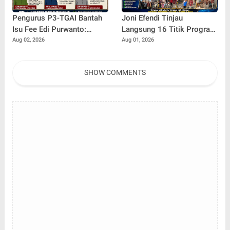
Pengurus P3-TGAI Bantah
Joni Efendi Tinjau
Isu Fee Edi Purwanto:
Langsung 16 Titik Program
Tegaskan Program Murni
Bedah Rumah Aspirasi DPR
Aug 02, 2026
Aug 01, 2026
untuk Kepentingan Petani
RI Dr. H. Edi Purwanto di
Kecamatan Gunung Kerinci
SHOW COMMENTS