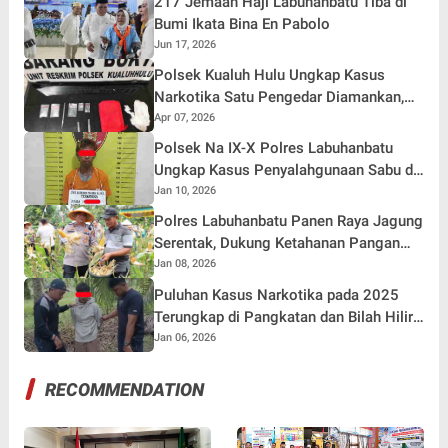
217 Jemaah Haji Labuhanbatu Tiba di
Bumi Ikata Bina En Pabolo
Jun 17, 2026
Polsek Kualuh Hulu Ungkap Kasus
Narkotika Satu Pengedar Diamankan,
1,53 Gram Sabu Disita
Apr 07, 2026
Polsek Na IX-X Polres Labuhanbatu
Ungkap Kasus Penyalahgunaan Sabu di
Aek Kota Batu
Jan 10, 2026
Polres Labuhanbatu Panen Raya Jagung
Serentak, Dukung Ketahanan Pangan
Nasional 2026
Jan 08, 2026
Puluhan Kasus Narkotika pada 2025
Terungkap di Pangkatan dan Bilah Hilir,
Polres Labuhanbatu Tegas Berantas
Jan 06, 2026
Narkoba
RECOMMENDATION