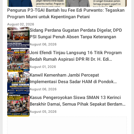
Pengurus P3-TGAI Bantah Isu Fee Edi Purwanto: Tegaskan
Program Murni untuk Kepentingan Petani
August 02, 2026
Sidang Perdana Gugatan Perdata Digelar, DPD
PSI Sungai Penuh Absen Tanpa Keterangan
August 06, 2026
Joni Efendi Tinjau Langsung 16 Titik Program
Bedah Rumah Aspirasi DPR RI Dr. H. Edi
Purwanto di Kecamatan Gunung Kerinci
August 01, 2026
Kanwil Kemenham Jambi Percepat
Implementasi Desa Sadar HAM di Pondok
Agung
August 06, 2026
Kasus Pengeroyokan Siswa SMAN 13 Kerinci
Berakhir Damai, Semua Pihak Sepakat Berdamai
dan Perkuat Pembinaan
August 05, 2026