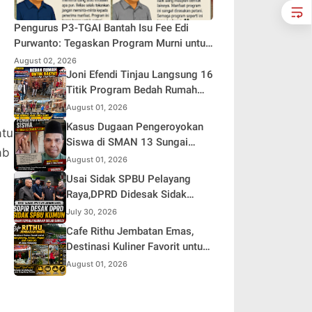
Pengurus P3-TGAI Bantah Isu Fee Edi
Purwanto: Tegaskan Program Murni untuk
Kepentingan Petani
August 02, 2026
Joni Efendi Tinjau Langsung 16
Titik Program Bedah Rumah
Aspirasi DPR RI Dr. H. Edi
August 01, 2026
Purwanto di Kecamatan
Kasus Dugaan Pengeroyokan
atu
Gunung Kerinci
Siswa di SMAN 13 Sungai
ab
Tutung, Keluarga Pertanyakan
August 01, 2026
Tanggung Jawab Kepsek
Usai Sidak SPBU Pelayang
Raya,DPRD Didesak Sidak
SPBU Kumun Diduga Rawan
July 30, 2026
Penyalahgunaan Solar Subsidi
Cafe Rithu Jembatan Emas,
Destinasi Kuliner Favorit untuk
Nongkrong, Arisan, Rapat, dan
August 01, 2026
Karaoke di Desa Pelayang