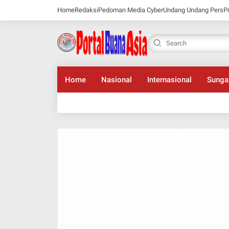
Home
Redaksi
Pedoman Media Cyber
Undang Undang Pers
P
Home
Nasional
Internasional
Sunga