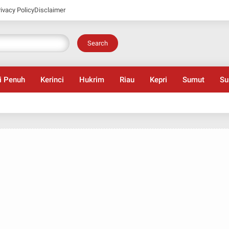
rivacy Policy
Disclaimer
Search
i Penuh
Kerinci
Hukrim
Riau
Kepri
Sumut
Su