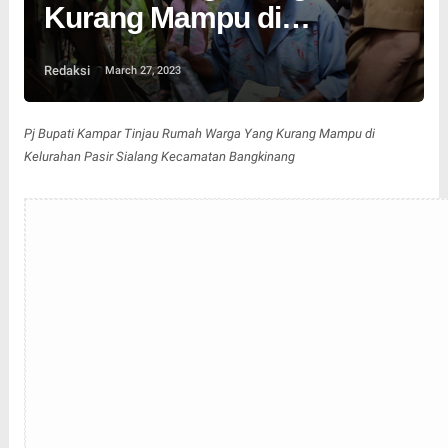
Kurang Mampu di
Kelurahan Pasir Sialang
Redaksi
March 27, 2023
Kecamatan Bangkinang
Pj Bupati Kampar Tinjau Rumah Warga Yang Kurang Mampu di
Kelurahan Pasir Sialang Kecamatan Bangkinang