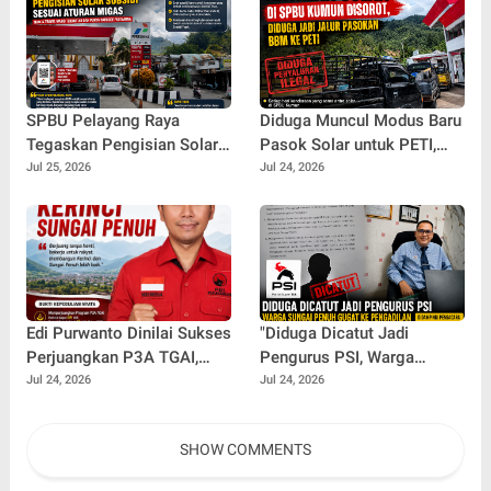
Padam
SPBU Pelayang Raya
Diduga Muncul Modus Baru
Tegaskan Pengisian Solar
Pasok Solar untuk PETI,
Subsidi Kendaraan Truck
Antrean Kendaraan di SPBU
Jul 25, 2026
Jul 24, 2026
Berdasarkan Barcode
Kumun Jadi Sorotan
Pertamina
Edi Purwanto Dinilai Sukses
"Diduga Dicatut Jadi
Perjuangkan P3A TGAI,
Pengurus PSI, Warga
Kerinci dan Sungai Penuh
Sungai Penuh Gugat ke
Jul 24, 2026
Jul 24, 2026
Raih Alokasi Terbesar di
Pengadilan Usai Gagal
Jambi
Lolos Seleksi BAZNAS"
SHOW COMMENTS