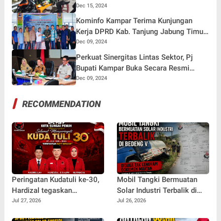
Amankan 8 Motor
Dec 15, 2024
Kominfo Kampar Terima Kunjungan
Kerja DPRD Kab. Tanjung Jabung Timur
Terkait Pelaksanaan Keterbukaan
Dec 09, 2024
Informasi Publik.
Perkuat Sinergitas Lintas Sektor, Pj
Bupati Kampar Buka Secara Resmi
Rapat Integrasi Dan Pembentukan
Dec 09, 2024
Kampung Reforma Agraria Tahun 2024.
RECOMMENDATION
Peringatan Kudatuli ke-30,
Mobil Tangki Bermuatan
Hardizal tegaskan
Solar Industri Terbalik di
Semangat Perjuangan
Bedeng V Diduga Tak
Jul 27, 2026
Jul 26, 2026
untuk Rakyat Tak Pernah
Lengkapi Dokumen Muatan