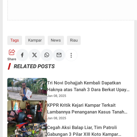
Tags
Kampar
News
Riau
Share
RELATED POSTS
Tri Novi Dohajjah Kembali Dapatkan
Haknya atas Tanah 3 Dara Berkat Upaya
Hukum bersama Kantor Hukum ETOS
Jan 08, 2025
KPPR Kritik Kejari Kampar Terkait
Lambannya Penanganan Kasus Tanah
Kas Desa Indra Sakti
Jan 08, 2025
Cegah Aksi Balap Liar, Tim Patroli
Gabungan 3 Pilar XIII Koto Kampar