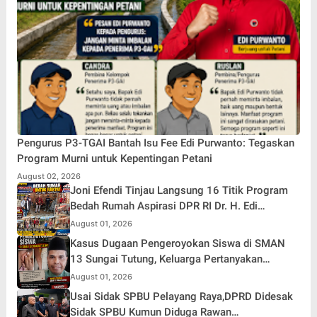
Pengurus P3-TGAI Bantah Isu Fee Edi Purwanto: Tegaskan
Program Murni untuk Kepentingan Petani
August 02, 2026
Joni Efendi Tinjau Langsung 16 Titik Program
Bedah Rumah Aspirasi DPR RI Dr. H. Edi
Purwanto di Kecamatan Gunung Kerinci
August 01, 2026
Kasus Dugaan Pengeroyokan Siswa di SMAN
13 Sungai Tutung, Keluarga Pertanyakan
Tanggung Jawab Kepsek
August 01, 2026
Usai Sidak SPBU Pelayang Raya,DPRD Didesak
Sidak SPBU Kumun Diduga Rawan