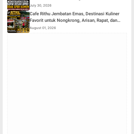
Penyalahgunaan Solar Subsidi
July 30, 2026
Cafe Rithu Jembatan Emas, Destinasi Kuliner
Favorit untuk Nongkrong, Arisan, Rapat, dan
Karaoke di Desa Pelayang
August 01, 2026