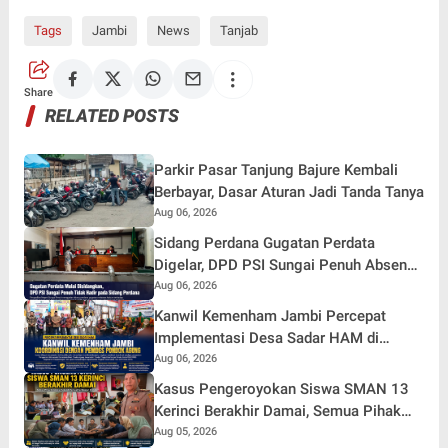
Tags
Jambi
News
Tanjab
Share
RELATED POSTS
Parkir Pasar Tanjung Bajure Kembali
Berbayar, Dasar Aturan Jadi Tanda Tanya
Aug 06, 2026
Sidang Perdana Gugatan Perdata
Digelar, DPD PSI Sungai Penuh Absen
Tanpa Keterangan
Aug 06, 2026
Kanwil Kemenham Jambi Percepat
Implementasi Desa Sadar HAM di
Pondok Agung
Aug 06, 2026
Kasus Pengeroyokan Siswa SMAN 13
Kerinci Berakhir Damai, Semua Pihak
Sepakat Berdamai dan Perkuat
Aug 05, 2026