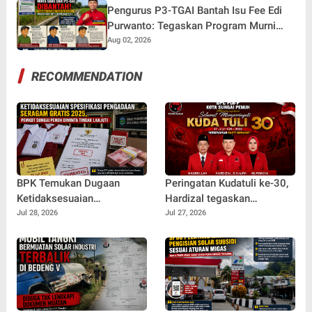
Pembinaan
Pengurus P3-TGAI Bantah Isu Fee Edi
Purwanto: Tegaskan Program Murni
untuk Kepentingan Petani
Aug 02, 2026
RECOMMENDATION
BPK Temukan Dugaan
Peringatan Kudatuli ke-30,
Ketidaksesuaian
Hardizal tegaskan
Spesifikasi Pengadaan
Semangat Perjuangan
Jul 28, 2026
Jul 27, 2026
Seragam Gratis 2025,
untuk Rakyat Tak Pernah
Pemkot Sungai Penuh
Padam
Diminta Tindak Lanjuti