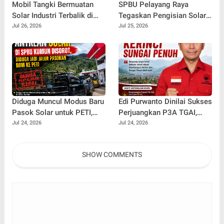
Mobil Tangki Bermuatan
SPBU Pelayang Raya
Solar Industri Terbalik di
Tegaskan Pengisian Solar
Bedeng V Diduga Tak
Subsidi Kendaraan Truck
Jul 26, 2026
Jul 25, 2026
Lengkapi Dokumen Muatan
Berdasarkan Barcode
Pertamina
Diduga Muncul Modus Baru
Edi Purwanto Dinilai Sukses
Pasok Solar untuk PETI,
Perjuangkan P3A TGAI,
Antrean Kendaraan di SPBU
Kerinci dan Sungai Penuh
Jul 24, 2026
Jul 24, 2026
Kumun Jadi Sorotan
Raih Alokasi Terbesar di
Jambi
SHOW COMMENTS