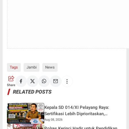
Tags
Jambi
News
Share
RELATED POSTS
Kepala SD 014/XI Pelayang Raya:
Sertifikasi Lebih Diprioritaskan,
Revitalisasi Sekolah Belakangan
Aug 08, 2026
Polres Kerinci Hadir untuk Pendidikan,