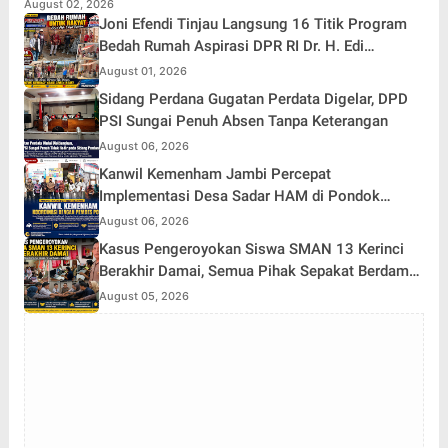
August 02, 2026
Joni Efendi Tinjau Langsung 16 Titik Program
Bedah Rumah Aspirasi DPR RI Dr. H. Edi
Purwanto di Kecamatan Gunung Kerinci
August 01, 2026
Sidang Perdana Gugatan Perdata Digelar, DPD
PSI Sungai Penuh Absen Tanpa Keterangan
August 06, 2026
Kanwil Kemenham Jambi Percepat
Implementasi Desa Sadar HAM di Pondok
Agung
August 06, 2026
Kasus Pengeroyokan Siswa SMAN 13 Kerinci
Berakhir Damai, Semua Pihak Sepakat Berdamai
dan Perkuat Pembinaan
August 05, 2026