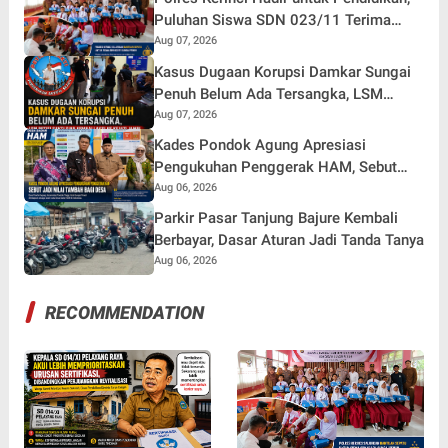
Puluhan Siswa SDN 023/11 Terima
Bantuan Sepatu
Aug 07, 2026
Kasus Dugaan Korupsi Damkar Sungai
Penuh Belum Ada Tersangka, LSM
Petisi Sakti Siap Kembali Aksi Di Kejati
Aug 07, 2026
Jambi
Kades Pondok Agung Apresiasi
Pengukuhan Penggerak HAM, Sebut
Jadi Nilai Tambah bagi Desa
Aug 06, 2026
Parkir Pasar Tanjung Bajure Kembali
Berbayar, Dasar Aturan Jadi Tanda Tanya
Aug 06, 2026
RECOMMENDATION