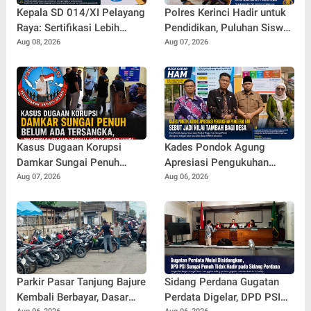
Kepala SD 014/XI Pelayang
Polres Kerinci Hadir untuk
Raya: Sertifikasi Lebih
Pendidikan, Puluhan Siswa
Diprioritaskan, Revitalisasi
SDN 023/11 Terima
Aug 08, 2026
Aug 07, 2026
Sekolah Belakangan
Bantuan Sepatu
Kasus Dugaan Korupsi
Kades Pondok Agung
Damkar Sungai Penuh
Apresiasi Pengukuhan
Belum Ada Tersangka, LSM
Penggerak HAM, Sebut
Aug 07, 2026
Aug 06, 2026
Petisi Sakti Siap Kembali
Jadi Nilai Tambah bagi
Aksi Di Kejati Jambi
Desa
Parkir Pasar Tanjung Bajure
Sidang Perdana Gugatan
Kembali Berbayar, Dasar
Perdata Digelar, DPD PSI