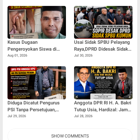
RI Dr. H. Edi Purwanto di
Rapat, dan Karaoke di Desa
Kecamatan Gunung Kerinci
Pelayang
Kasus Dugaan
Usai Sidak SPBU Pelayang
Pengeroyokan Siswa di
Raya,DPRD Didesak Sidak
SMAN 13 Sungai Tutung,
SPBU Kumun Diduga Rawan
Aug 01, 2026
Jul 30, 2026
Keluarga Pertanyakan
Penyalahgunaan Solar
Tanggung Jawab Kepsek
Subsidi
Diduga Dicatut Pengurus
Anggota DPR RI H. A. Bakri
PSI Tanpa Persetujuan,
Tutup Usia, Hardizal: Jambi
Arifman Resmi Gugat DPD
Kehilangan Salah Satu
Jul 29, 2026
Jul 28, 2026
PSI ke PN Sungai Penuh.
Putra Terbaik
SHOW COMMENTS