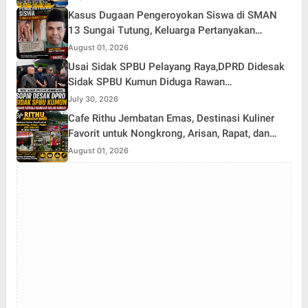
Kasus Dugaan Pengeroyokan Siswa di SMAN
13 Sungai Tutung, Keluarga Pertanyakan
Tanggung Jawab Kepsek
August 01, 2026
Usai Sidak SPBU Pelayang Raya,DPRD Didesak
Sidak SPBU Kumun Diduga Rawan
Penyalahgunaan Solar Subsidi
July 30, 2026
Cafe Rithu Jembatan Emas, Destinasi Kuliner
Favorit untuk Nongkrong, Arisan, Rapat, dan
Karaoke di Desa Pelayang
August 01, 2026