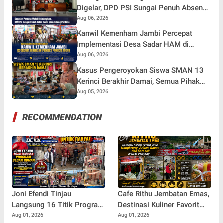
Digelar, DPD PSI Sungai Penuh Absen
Tanpa Keterangan
Aug 06, 2026
Kanwil Kemenham Jambi Percepat
Implementasi Desa Sadar HAM di
Pondok Agung
Aug 06, 2026
Kasus Pengeroyokan Siswa SMAN 13
Kerinci Berakhir Damai, Semua Pihak
Sepakat Berdamai dan Perkuat
Aug 05, 2026
Pembinaan
RECOMMENDATION
Joni Efendi Tinjau
Cafe Rithu Jembatan Emas,
Langsung 16 Titik Program
Destinasi Kuliner Favorit
Bedah Rumah Aspirasi DPR
untuk Nongkrong, Arisan,
Aug 01, 2026
Aug 01, 2026