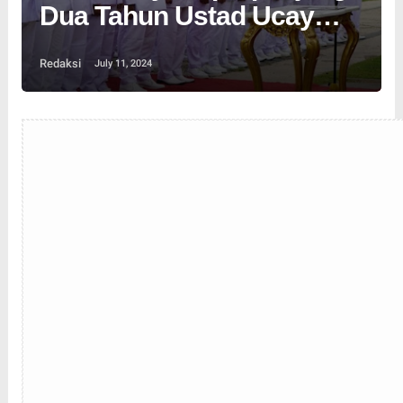
Dua Tahun Ustad Ucay
Batubara Buat Ngakak
Redaksi
July 11, 2024
Pejabat dan Pegawai