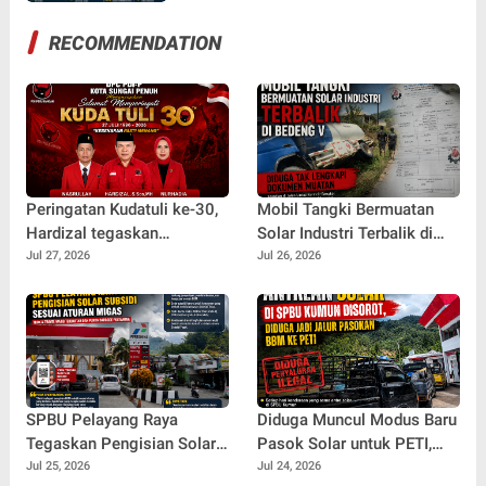
Pembinaan
RECOMMENDATION
Peringatan Kudatuli ke-30,
Mobil Tangki Bermuatan
Hardizal tegaskan
Solar Industri Terbalik di
Semangat Perjuangan
Bedeng V Diduga Tak
Jul 27, 2026
Jul 26, 2026
untuk Rakyat Tak Pernah
Lengkapi Dokumen Muatan
Padam
SPBU Pelayang Raya
Diduga Muncul Modus Baru
Tegaskan Pengisian Solar
Pasok Solar untuk PETI,
Subsidi Kendaraan Truck
Antrean Kendaraan di SPBU
Jul 25, 2026
Jul 24, 2026