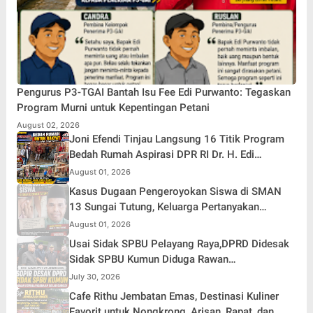
Pengurus P3-TGAI Bantah Isu Fee Edi Purwanto: Tegaskan
Program Murni untuk Kepentingan Petani
August 02, 2026
Joni Efendi Tinjau Langsung 16 Titik Program
Bedah Rumah Aspirasi DPR RI Dr. H. Edi
Purwanto di Kecamatan Gunung Kerinci
August 01, 2026
Kasus Dugaan Pengeroyokan Siswa di SMAN
13 Sungai Tutung, Keluarga Pertanyakan
Tanggung Jawab Kepsek
August 01, 2026
Usai Sidak SPBU Pelayang Raya,DPRD Didesak
Sidak SPBU Kumun Diduga Rawan
Penyalahgunaan Solar Subsidi
July 30, 2026
Cafe Rithu Jembatan Emas, Destinasi Kuliner
Favorit untuk Nongkrong, Arisan, Rapat, dan