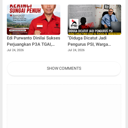
Berdasarkan Barcode
Kumun Jadi Sorotan
Pertamina
Edi Purwanto Dinilai Sukses
"Diduga Dicatut Jadi
Perjuangkan P3A TGAI,
Pengurus PSI, Warga
Kerinci dan Sungai Penuh
Sungai Penuh Gugat ke
Jul 24, 2026
Jul 24, 2026
Raih Alokasi Terbesar di
Pengadilan Usai Gagal
Jambi
Lolos Seleksi BAZNAS"
SHOW COMMENTS