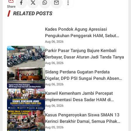
Share
RELATED POSTS
Kades Pondok Agung Apresiasi
Pengukuhan Penggerak HAM, Sebut
Jadi Nilai Tambah bagi Desa
Aug 06, 2026
Parkir Pasar Tanjung Bajure Kembali
Berbayar, Dasar Aturan Jadi Tanda Tanya
Aug 06, 2026
Sidang Perdana Gugatan Perdata
Digelar, DPD PSI Sungai Penuh Absen
Tanpa Keterangan
Aug 06, 2026
Kanwil Kemenham Jambi Percepat
Implementasi Desa Sadar HAM di
Pondok Agung
Aug 06, 2026
Kasus Pengeroyokan Siswa SMAN 13
Kerinci Berakhir Damai, Semua Pihak
Sepakat Berdamai dan Perkuat
Aug 05, 2026