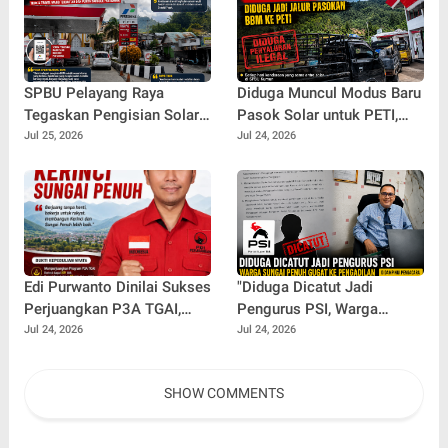
SPBU Pelayang Raya
Diduga Muncul Modus Baru
Tegaskan Pengisian Solar
Pasok Solar untuk PETI,
Subsidi Kendaraan Truck
Antrean Kendaraan di SPBU
Jul 25, 2026
Jul 24, 2026
Berdasarkan Barcode
Kumun Jadi Sorotan
Pertamina
Edi Purwanto Dinilai Sukses
"Diduga Dicatut Jadi
Perjuangkan P3A TGAI,
Pengurus PSI, Warga
Kerinci dan Sungai Penuh
Sungai Penuh Gugat ke
Jul 24, 2026
Jul 24, 2026
Raih Alokasi Terbesar di
Pengadilan Usai Gagal
Jambi
Lolos Seleksi BAZNAS"
SHOW COMMENTS