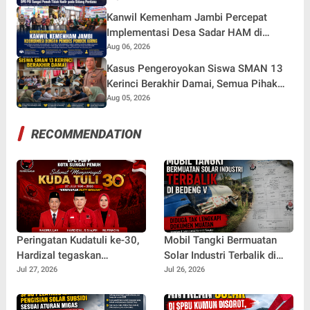
Kanwil Kemenham Jambi Percepat
Implementasi Desa Sadar HAM di
Pondok Agung
Aug 06, 2026
Kasus Pengeroyokan Siswa SMAN 13
Kerinci Berakhir Damai, Semua Pihak
Sepakat Berdamai dan Perkuat
Aug 05, 2026
Pembinaan
RECOMMENDATION
Peringatan Kudatuli ke-30,
Mobil Tangki Bermuatan
Hardizal tegaskan
Solar Industri Terbalik di
Semangat Perjuangan
Bedeng V Diduga Tak
Jul 27, 2026
Jul 26, 2026
untuk Rakyat Tak Pernah
Lengkapi Dokumen Muatan
Padam