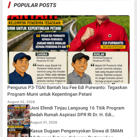
POPULAR POSTS
Pengurus P3-TGAI Bantah Isu Fee Edi Purwanto: Tegaskan
Program Murni untuk Kepentingan Petani
August 02, 2026
Joni Efendi Tinjau Langsung 16 Titik Program
Bedah Rumah Aspirasi DPR RI Dr. H. Edi
Purwanto di Kecamatan Gunung Kerinci
August 01, 2026
Kasus Dugaan Pengeroyokan Siswa di SMAN