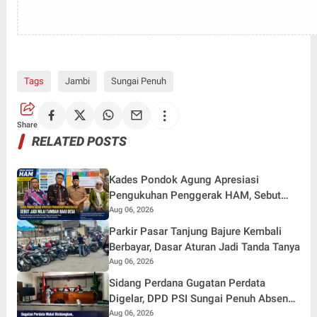
Tags
Jambi
Sungai Penuh
Share
RELATED POSTS
Kades Pondok Agung Apresiasi
Pengukuhan Penggerak HAM, Sebut
Jadi Nilai Tambah bagi Desa
Aug 06, 2026
Parkir Pasar Tanjung Bajure Kembali
Berbayar, Dasar Aturan Jadi Tanda Tanya
Aug 06, 2026
Sidang Perdana Gugatan Perdata
Digelar, DPD PSI Sungai Penuh Absen
Tanpa Keterangan
Aug 06, 2026