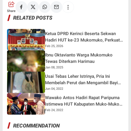
Share
RELATED POSTS
Ketua DPRD Kerinci Beserta Sekwan
Hadiri HUT ke-23 Mukomuko, Perkuat
Sinergi Antar Daerah
Feb 25, 2026
Ibnu Oktavianto Warga Mukomuko
Tewas Diterkam Harimau
Jan 08, 2025
Usai Tebas Leher Istrinya, Pria Ini
Membelah Perut dan Mengambil Bayi
yang Ada di Dalam Kandungan
Jun 04, 2022
Wawako Antos Hadiri Rapat Paripurna
Istimewa HUT Kabupaten Muko-Muko
Ke-19
Feb 24, 2022
RECOMMENDATION