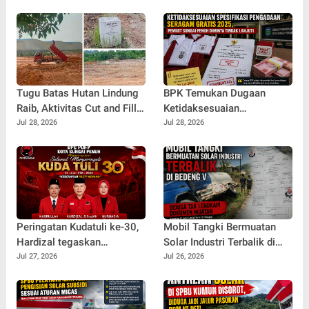
Tugu Batas Hutan Lindung
BPK Temukan Dugaan
Raib, Aktivitas Cut and Fill
Ketidaksesuaian
di Sei Pelunggut Diduga
Spesifikasi Pengadaan
Jul 28, 2026
Jul 28, 2026
Belum Kantongi Izin
Seragam Gratis 2025,
Lengkap
Pemkot Sungai Penuh
Diminta Tindak Lanjuti
Peringatan Kudatuli ke-30,
Mobil Tangki Bermuatan
Hardizal tegaskan
Solar Industri Terbalik di
Semangat Perjuangan
Bedeng V Diduga Tak
Jul 27, 2026
Jul 26, 2026
untuk Rakyat Tak Pernah
Lengkapi Dokumen Muatan
Padam