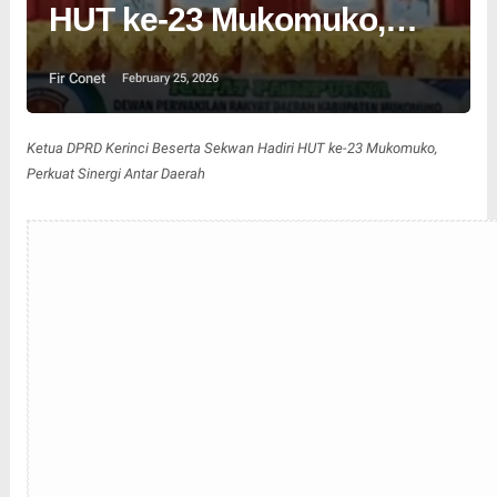
HUT ke-23 Mukomuko,
Perkuat Sinergi Antar
Fir Conet
February 25, 2026
Daerah
Ketua DPRD Kerinci Beserta Sekwan Hadiri HUT ke-23 Mukomuko,
Perkuat Sinergi Antar Daerah