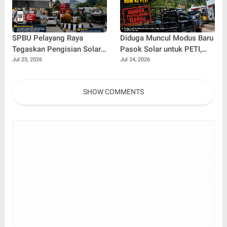
SPBU Pelayang Raya
Diduga Muncul Modus Baru
Tegaskan Pengisian Solar
Pasok Solar untuk PETI,
Subsidi Kendaraan Truck
Antrean Kendaraan di SPBU
Jul 25, 2026
Jul 24, 2026
Berdasarkan Barcode
Kumun Jadi Sorotan
Pertamina
SHOW COMMENTS