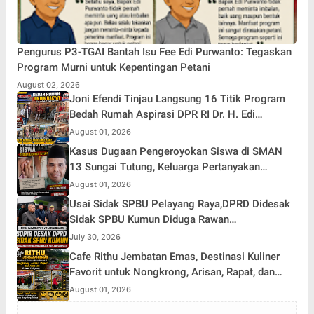
Pengurus P3-TGAI Bantah Isu Fee Edi Purwanto: Tegaskan
Program Murni untuk Kepentingan Petani
August 02, 2026
Joni Efendi Tinjau Langsung 16 Titik Program
Bedah Rumah Aspirasi DPR RI Dr. H. Edi
Purwanto di Kecamatan Gunung Kerinci
August 01, 2026
Kasus Dugaan Pengeroyokan Siswa di SMAN
13 Sungai Tutung, Keluarga Pertanyakan
Tanggung Jawab Kepsek
August 01, 2026
Usai Sidak SPBU Pelayang Raya,DPRD Didesak
Sidak SPBU Kumun Diduga Rawan
Penyalahgunaan Solar Subsidi
July 30, 2026
Cafe Rithu Jembatan Emas, Destinasi Kuliner
Favorit untuk Nongkrong, Arisan, Rapat, dan
Karaoke di Desa Pelayang
August 01, 2026