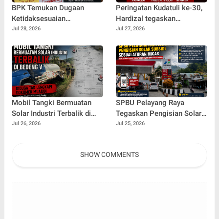
BPK Temukan Dugaan
Peringatan Kudatuli ke-30,
Ketidaksesuaian
Hardizal tegaskan
Spesifikasi Pengadaan
Semangat Perjuangan
Jul 28, 2026
Jul 27, 2026
Seragam Gratis 2025,
untuk Rakyat Tak Pernah
Pemkot Sungai Penuh
Padam
Diminta Tindak Lanjuti
Mobil Tangki Bermuatan
SPBU Pelayang Raya
Solar Industri Terbalik di
Tegaskan Pengisian Solar
Bedeng V Diduga Tak
Subsidi Kendaraan Truck
Jul 26, 2026
Jul 25, 2026
Lengkapi Dokumen Muatan
Berdasarkan Barcode
Pertamina
SHOW COMMENTS