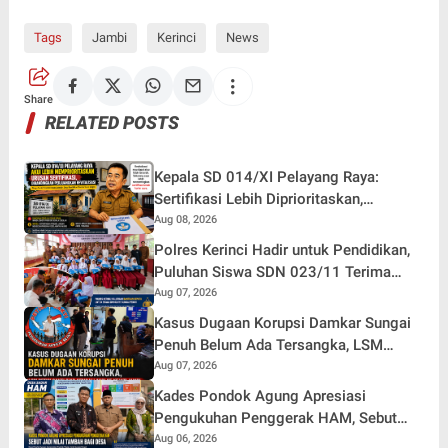
Tags
Jambi
Kerinci
News
Share
RELATED POSTS
Kepala SD 014/XI Pelayang Raya:
Sertifikasi Lebih Diprioritaskan,
Revitalisasi Sekolah Belakangan
Aug 08, 2026
Polres Kerinci Hadir untuk Pendidikan,
Puluhan Siswa SDN 023/11 Terima
Bantuan Sepatu
Aug 07, 2026
Kasus Dugaan Korupsi Damkar Sungai
Penuh Belum Ada Tersangka, LSM
Petisi Sakti Siap Kembali Aksi Di Kejati
Aug 07, 2026
Jambi
Kades Pondok Agung Apresiasi
Pengukuhan Penggerak HAM, Sebut
Jadi Nilai Tambah bagi Desa
Aug 06, 2026