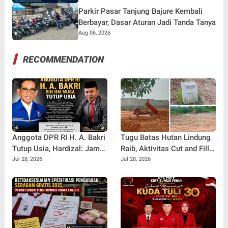
Parkir Pasar Tanjung Bajure Kembali
Berbayar, Dasar Aturan Jadi Tanda Tanya
Aug 06, 2026
RECOMMENDATION
Anggota DPR RI H. A. Bakri
Tugu Batas Hutan Lindung
Tutup Usia, Hardizal: Jambi
Raib, Aktivitas Cut and Fill
Kehilangan Salah Satu
di Sei Pelunggut Diduga
Jul 28, 2026
Jul 28, 2026
Putra Terbaik
Belum Kantongi Izin
Lengkap