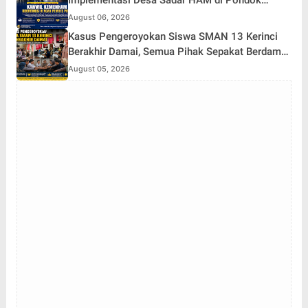
Agung
August 06, 2026
Kasus Pengeroyokan Siswa SMAN 13 Kerinci
Berakhir Damai, Semua Pihak Sepakat Berdamai
dan Perkuat Pembinaan
August 05, 2026