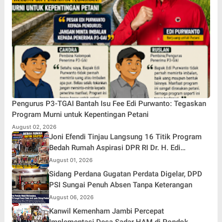
Pengurus P3-TGAI Bantah Isu Fee Edi Purwanto: Tegaskan
Program Murni untuk Kepentingan Petani
August 02, 2026
Joni Efendi Tinjau Langsung 16 Titik Program
Bedah Rumah Aspirasi DPR RI Dr. H. Edi
Purwanto di Kecamatan Gunung Kerinci
August 01, 2026
Sidang Perdana Gugatan Perdata Digelar, DPD
PSI Sungai Penuh Absen Tanpa Keterangan
August 06, 2026
Kanwil Kemenham Jambi Percepat
Implementasi Desa Sadar HAM di Pondok