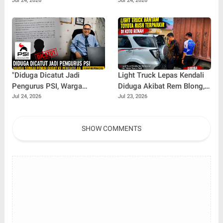
Antrean Kendaraan di SPBU
Kerinci dan Sungai Penuh
Jul 24, 2026
Jul 24, 2026
Kumun Jadi Sorotan
Raih Alokasi Terbesar di
Jambi
"Diduga Dicatut Jadi
Light Truck Lepas Kendali
Pengurus PSI, Warga
Diduga Akibat Rem Blong,
Sungai Penuh Gugat ke
Toyota Rush Ringsek di
Jul 24, 2026
Jul 23, 2026
Pengadilan Usai Gagal
Koto Renah
Lolos Seleksi BAZNAS"
SHOW COMMENTS