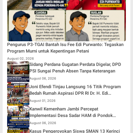
Pengurus P3-TGAI Bantah Isu Fee Edi Purwanto: Tegaskan
Program Murni untuk Kepentingan Petani
August 02, 2026
Sidang Perdana Gugatan Perdata Digelar, DPD
PSI Sungai Penuh Absen Tanpa Keterangan
August 06, 2026
Joni Efendi Tinjau Langsung 16 Titik Program
Bedah Rumah Aspirasi DPR RI Dr. H. Edi
Purwanto di Kecamatan Gunung Kerinci
August 01, 2026
Kanwil Kemenham Jambi Percepat
Implementasi Desa Sadar HAM di Pondok
Agung
August 06, 2026
Kasus Pengeroyokan Siswa SMAN 13 Kerinci