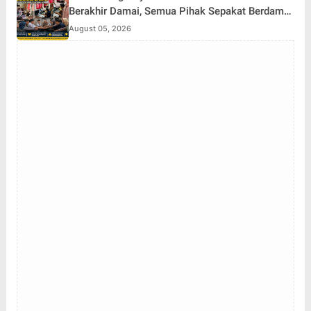
Berakhir Damai, Semua Pihak Sepakat Berdamai
dan Perkuat Pembinaan
August 05, 2026