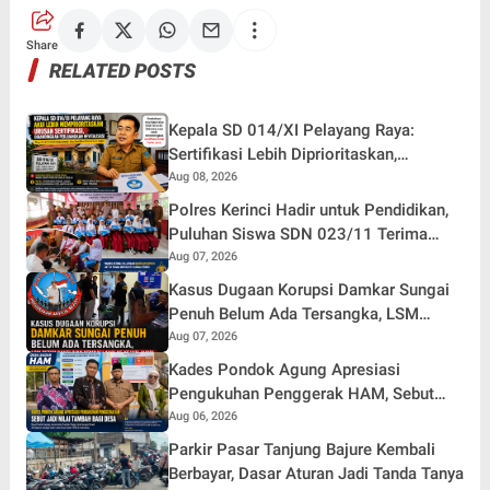
Share
RELATED POSTS
Kepala SD 014/XI Pelayang Raya:
Sertifikasi Lebih Diprioritaskan,
Revitalisasi Sekolah Belakangan
Aug 08, 2026
Polres Kerinci Hadir untuk Pendidikan,
Puluhan Siswa SDN 023/11 Terima
Bantuan Sepatu
Aug 07, 2026
Kasus Dugaan Korupsi Damkar Sungai
Penuh Belum Ada Tersangka, LSM
Petisi Sakti Siap Kembali Aksi Di Kejati
Aug 07, 2026
Jambi
Kades Pondok Agung Apresiasi
Pengukuhan Penggerak HAM, Sebut
Jadi Nilai Tambah bagi Desa
Aug 06, 2026
Parkir Pasar Tanjung Bajure Kembali
Berbayar, Dasar Aturan Jadi Tanda Tanya