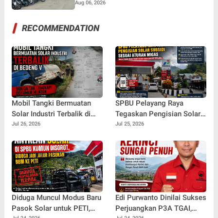
Aug 06, 2026
RECOMMENDATION
Mobil Tangki Bermuatan
SPBU Pelayang Raya
Solar Industri Terbalik di
Tegaskan Pengisian Solar
Bedeng V Diduga Tak
Subsidi Kendaraan Truck
Jul 26, 2026
Jul 25, 2026
Lengkapi Dokumen Muatan
Berdasarkan Barcode
Pertamina
Diduga Muncul Modus Baru
Edi Purwanto Dinilai Sukses
Pasok Solar untuk PETI,
Perjuangkan P3A TGAI,