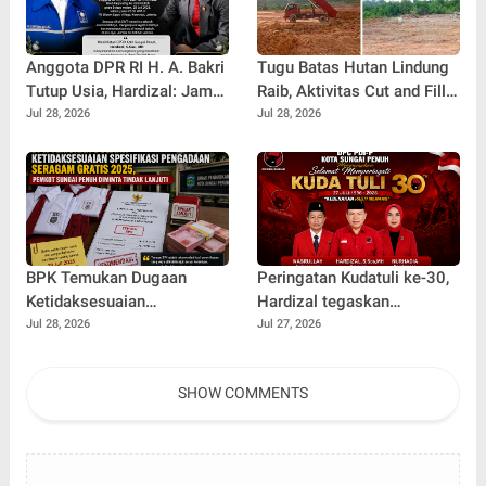
Anggota DPR RI H. A. Bakri
Tugu Batas Hutan Lindung
Tutup Usia, Hardizal: Jambi
Raib, Aktivitas Cut and Fill
Kehilangan Salah Satu
di Sei Pelunggut Diduga
Jul 28, 2026
Jul 28, 2026
Putra Terbaik
Belum Kantongi Izin
Lengkap
BPK Temukan Dugaan
Peringatan Kudatuli ke-30,
Ketidaksesuaian
Hardizal tegaskan
Spesifikasi Pengadaan
Semangat Perjuangan
Jul 28, 2026
Jul 27, 2026
Seragam Gratis 2025,
untuk Rakyat Tak Pernah
Pemkot Sungai Penuh
Padam
SHOW COMMENTS
Diminta Tindak Lanjuti