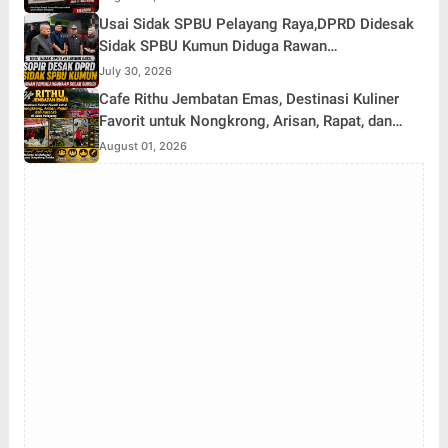
Usai Sidak SPBU Pelayang Raya,DPRD Didesak
Sidak SPBU Kumun Diduga Rawan
Penyalahgunaan Solar Subsidi
July 30, 2026
Cafe Rithu Jembatan Emas, Destinasi Kuliner
Favorit untuk Nongkrong, Arisan, Rapat, dan
Karaoke di Desa Pelayang
August 01, 2026