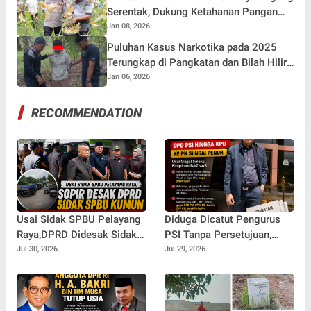
Serentak, Dukung Ketahanan Pangan
Nasional 2026
Jan 08, 2026
Puluhan Kasus Narkotika pada 2025
Terungkap di Pangkatan dan Bilah Hilir,
Polres Labuhanbatu Tegas Berantas
Jan 06, 2026
Narkoba
RECOMMENDATION
Usai Sidak SPBU Pelayang
Diduga Dicatut Pengurus
Raya,DPRD Didesak Sidak
PSI Tanpa Persetujuan,
SPBU Kumun Diduga Rawan
Arifman Resmi Gugat DPD
Jul 30, 2026
Jul 29, 2026
Penyalahgunaan Solar
PSI ke PN Sungai Penuh.
Subsidi