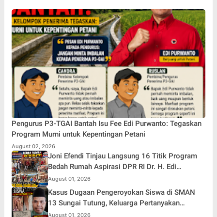
Pengurus P3-TGAI Bantah Isu Fee Edi Purwanto: Tegaskan
Program Murni untuk Kepentingan Petani
August 02, 2026
Joni Efendi Tinjau Langsung 16 Titik Program
Bedah Rumah Aspirasi DPR RI Dr. H. Edi
Purwanto di Kecamatan Gunung Kerinci
August 01, 2026
Kasus Dugaan Pengeroyokan Siswa di SMAN
13 Sungai Tutung, Keluarga Pertanyakan
Tanggung Jawab Kepsek
August 01, 2026