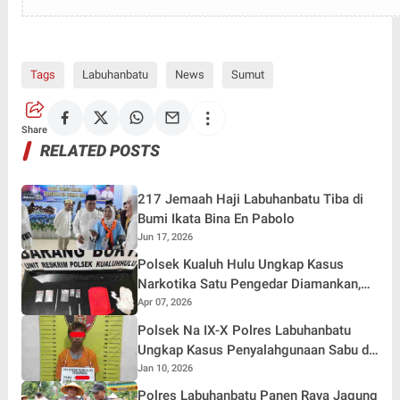
Tags
Labuhanbatu
News
Sumut
Share
RELATED POSTS
217 Jemaah Haji Labuhanbatu Tiba di
Bumi Ikata Bina En Pabolo
Jun 17, 2026
Polsek Kualuh Hulu Ungkap Kasus
Narkotika Satu Pengedar Diamankan,
1,53 Gram Sabu Disita
Apr 07, 2026
Polsek Na IX-X Polres Labuhanbatu
Ungkap Kasus Penyalahgunaan Sabu di
Aek Kota Batu
Jan 10, 2026
Polres Labuhanbatu Panen Raya Jagung