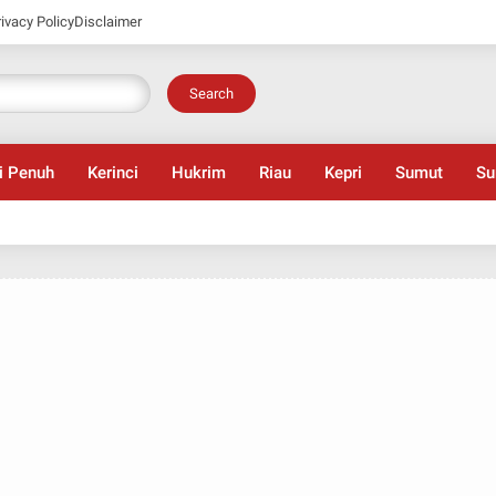
rivacy Policy
Disclaimer
Search
i Penuh
Kerinci
Hukrim
Riau
Kepri
Sumut
Su