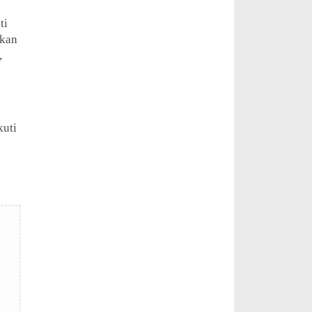
ti
gkan
,
kuti
,