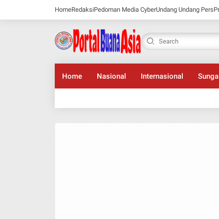
Home
Redaksi
Pedoman Media Cyber
Undang Undang Pers
P
Home
Nasional
Internasional
Sunga