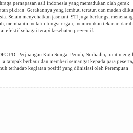
hraga pernapasan asli Indonesia yang memadukan olah gerak
tan pikiran. Gerakannya yang lembut, teratur, dan mudah diiku
sia. Selain menyehatkan jasmani, STI juga berfungsi menenan
ubuh, membantu melatih fungsi organ, menurunkan tekanan darah
ai efektif sebagai terapi kesehatan preventif.
DPC PDI Perjuangan Kota Sungai Penuh, Nurhadia, turut mengi
 Ia tampak berbaur dan memberi semangat kepada para peserta
h terhadap kegiatan positif yang diinisiasi oleh Perempuan
Perempuan Tangguh PDI-P Sungai Penuh Abeang
Perempuan Tangguh PDI-P Sungai Penuh Abeang
Breay Gelar Senam Bersama dan Sosialisasikan STI
Breay Gelar Senam Bersama dan Sosialisasikan STI
PORTAL BUANA ASIA
PORTAL BUANA ASIA
Share to other media
Share to other media