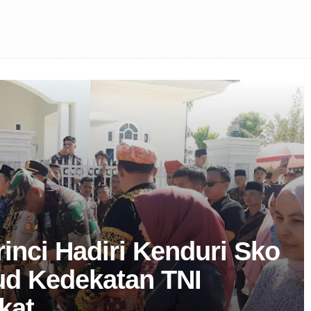
inci Hadiri Kenduri Sko
ud Kedekatan TNI
kat