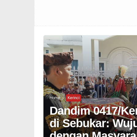
Home
Kerinci
Dandim 0417/Ker
di Sebukar: Wuj
dengan Masyara