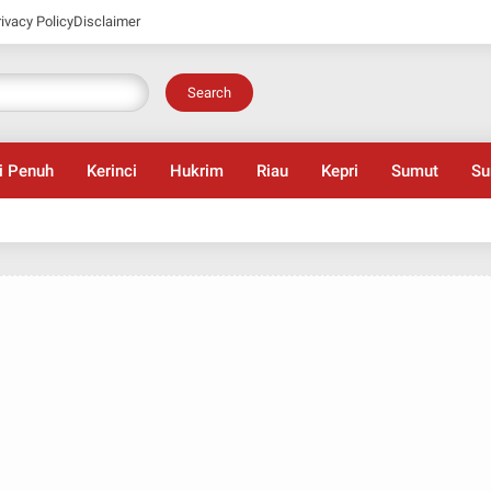
rivacy Policy
Disclaimer
Search
i Penuh
Kerinci
Hukrim
Riau
Kepri
Sumut
Su