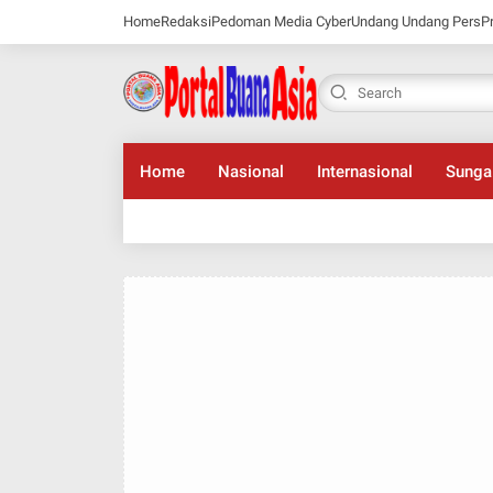
Home
Redaksi
Pedoman Media Cyber
Undang Undang Pers
P
Home
Nasional
Internasional
Sunga