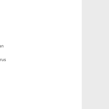
an
rus